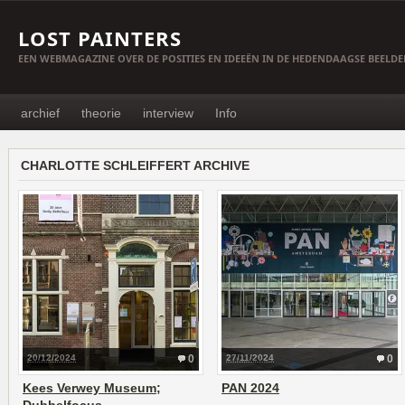
LOST PAINTERS
EEN WEBMAGAZINE OVER DE POSITIES EN IDEEËN IN DE HEDENDAAGSE BEELD
archief
theorie
interview
Info
CHARLOTTE SCHLEIFFERT ARCHIVE
20/12/2024
0
27/11/2024
0
Kees Verwey Museum;
PAN 2024