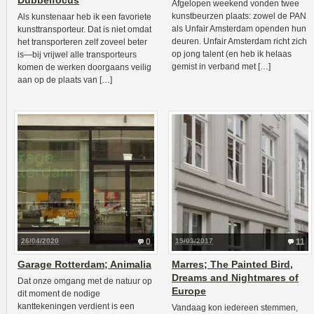
Dubbelfocus
Afgelopen weekend vonden twee
kunstbeurzen plaats: zowel de PAN
Als kunstenaar heb ik een favoriete
als Unfair Amsterdam openden hun
kunsttransporteur. Dat is niet omdat
deuren. Unfair Amsterdam richt zich
het transporteren zelf zoveel beter
op jong talent (en heb ik helaas
is—bij vrijwel alle transporteurs
gemist in verband met […]
komen de werken doorgaans veilig
aan op de plaats van […]
26/04/2020
0
15/03/2017
11
Garage Rotterdam; Animalia
Marres; The Painted Bird,
Dreams and Nightmares of
Dat onze omgang met de natuur op
Europe
dit moment de nodige
kanttekeningen verdient is een
Vandaag kon iedereen stemmen,