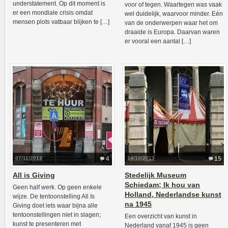
understatement. Op dit moment is
voor of tegen. Waartegen was vaak
er een mondiale crisis omdat
wel duidelijk, waarvoor minder. Eén
mensen plots vatbaar blijken te […]
van de onderwerpen waar het om
draaide is Europa. Daarvan waren
er vooral een aantal […]
07/11/2013
4
14/10/2013
15
All is Giving
Stedelijk Museum
Schiedam; Ik hou van
Geen half werk. Op geen enkele
Holland, Nederlandse kunst
wijze. De tentoonstelling All Is
na 1945
Giving doet iets waar bijna alle
tentoonstellingen niet in slagen;
Een overzicht van kunst in
kunst te presenteren met
Nederland vanaf 1945 is geen