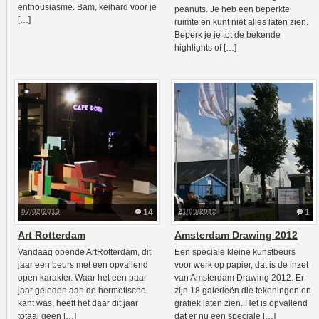
enthousiasme. Bam, keihard voor je
peanuts. Je heb een beperkte
[…]
ruimte en kunt niet alles laten zien.
Beperk je je tot de bekende
highlights of […]
07/02/2013
14
21/09/2012
1
Art Rotterdam
Amsterdam Drawing 2012
Vandaag opende ArtRotterdam, dit
Een speciale kleine kunstbeurs
jaar een beurs met een opvallend
voor werk op papier, dat is de inzet
open karakter. Waar het een paar
van Amsterdam Drawing 2012. Er
jaar geleden aan de hermetische
zijn 18 galerieën die tekeningen en
kant was, heeft het daar dit jaar
grafiek laten zien. Het is opvallend
totaal geen […]
dat er nu een speciale […]