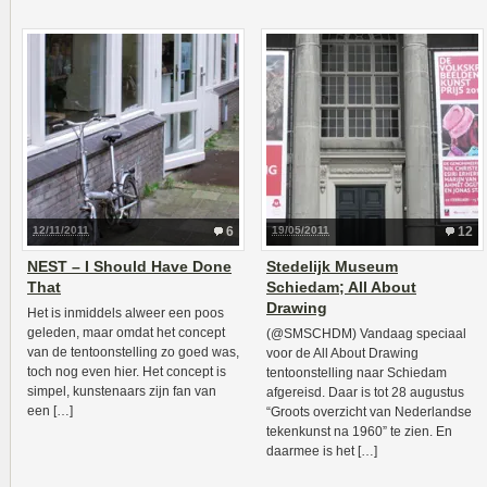
12/11/2011
6
19/05/2011
12
NEST – I Should Have Done
Stedelijk Museum
That
Schiedam; All About
Drawing
Het is inmiddels alweer een poos
geleden, maar omdat het concept
(@SMSCHDM) Vandaag speciaal
van de tentoonstelling zo goed was,
voor de All About Drawing
toch nog even hier. Het concept is
tentoonstelling naar Schiedam
simpel, kunstenaars zijn fan van
afgereisd. Daar is tot 28 augustus
een […]
“Groots overzicht van Nederlandse
tekenkunst na 1960” te zien. En
daarmee is het […]