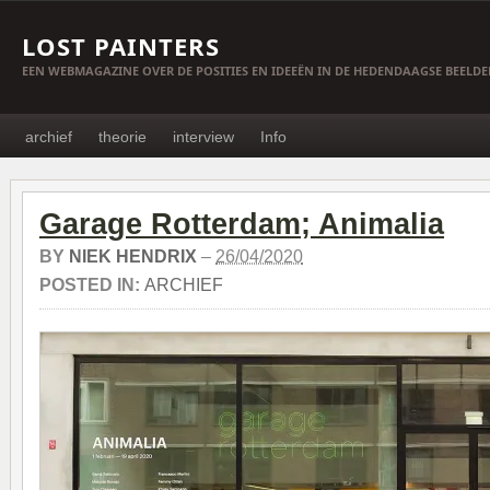
LOST PAINTERS
EEN WEBMAGAZINE OVER DE POSITIES EN IDEEËN IN DE HEDENDAAGSE BEELD
archief
theorie
interview
Info
Garage Rotterdam; Animalia
BY
NIEK HENDRIX
–
26/04/2020
POSTED IN:
ARCHIEF