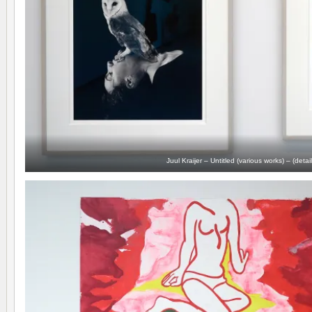
Juul Kraijer – Untitled (various works) – (detail