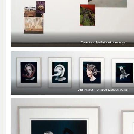
Francesco Merlini – Akodessawa
Juul Kraijer – Untitled (various works)