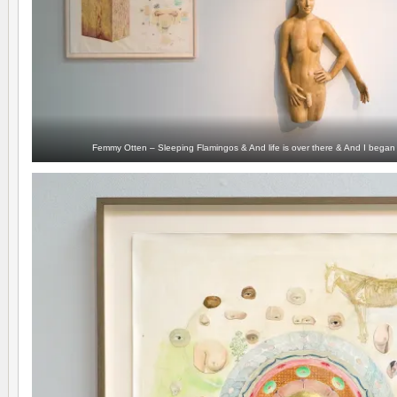
Femmy Otten – Sleeping Flamingos & And life is over there & And I began 