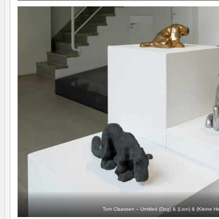
Tom Claassen – Untitled (Dog) & (Lion) & (Kleine H