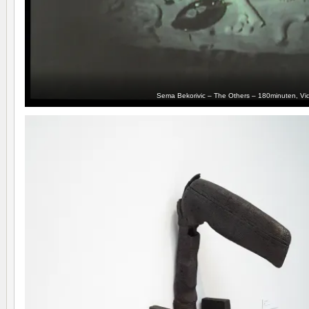
Sema Bekorivic – The Others – 180minuten, Vi