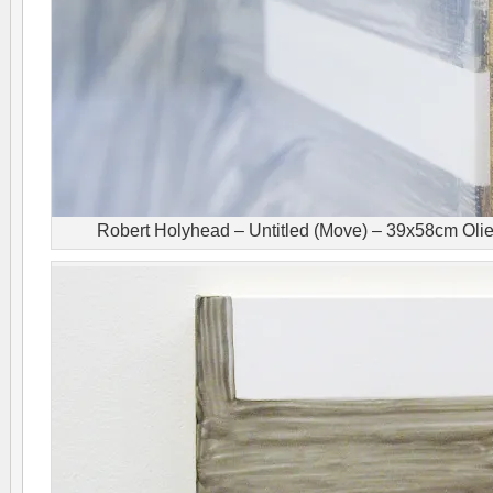
Robert Holyhead – Untitled (Move) – 39x58cm Oliev