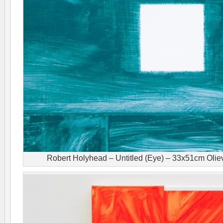
Robert Holyhead – Untitled (Eye) – 33x51cm Oliev