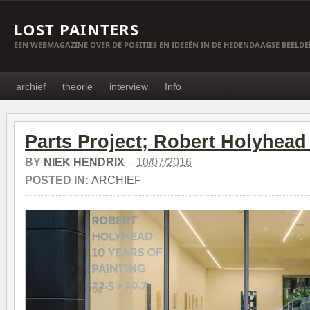
LOST PAINTERS
EEN WEBMAGAZINE OVER DE POSITIES EN IDEEËN IN DE HEDENDAAGSE BEELD
archief
theorie
interview
Info
Parts Project; Robert Holyhea
BY
NIEK HENDRIX
–
10/07/2016
POSTED IN:
ARCHIEF