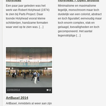
Holyhead
Holyhead – Open Ground
Een paar jaar geleden was het
Minimalisme en maximalisme
werk van Robert Holyhead (1974)
tegelijk, monochroom maar toch
te zien bij Parts Project. Daar
duidelijk van een colorist, abstract
toonde Holyhead vooral kleine
en toch figuratief, eenvoudig maar
schilderijen, handzame formaten
toch enorm complex, vlak en
waar veel op te zien was. […]
gelaagd, toevalligheden en toch
gecomponeerd. Het aantal
tegenstrijdige […]
22/06/2014
8
ArtBasel 2014
ArtBasel, inmiddels al weer aan zijn