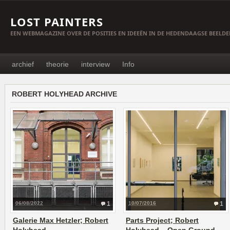
LOST PAINTERS
EEN WEBMAGAZINE OVER DE POSITIES EN IDEEËN IN DE HEDENDAAGSE BEELD
archief
theorie
interview
Info
ROBERT HOLYHEAD ARCHIVE
06/08/2022
1
10/07/2016
1
Galerie Max Hetzler; Robert
Parts Project; Robert