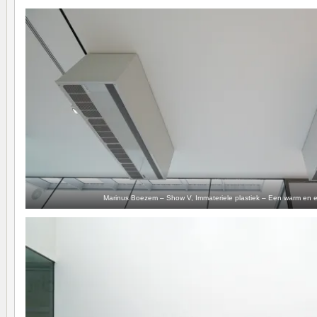
Marinus Boezem – Show V, Immateriele plastiek – Een warm en e