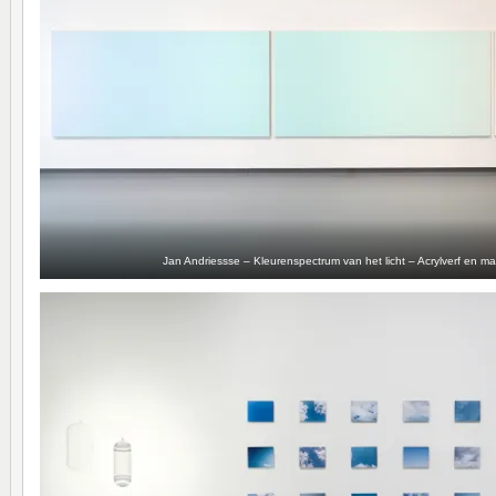
Jan Andriessse – Kleurenspectrum van het licht – Acrylverf en 