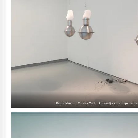
Roger Hiorns – Zonder Titel – Roestvrijstaal, compressor