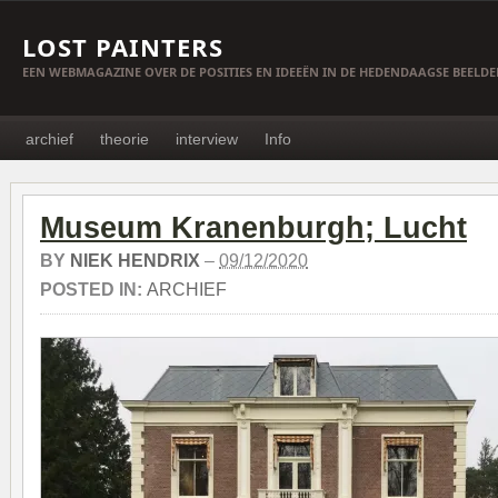
LOST PAINTERS
EEN WEBMAGAZINE OVER DE POSITIES EN IDEEËN IN DE HEDENDAAGSE BEELD
archief
theorie
interview
Info
Museum Kranenburgh; Lucht
BY
NIEK HENDRIX
–
09/12/2020
POSTED IN:
ARCHIEF