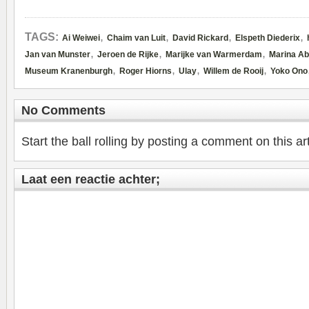
,
,
,
,
TAGS:
Ai Weiwei
Chaim van Luit
David Rickard
Elspeth Diederix
,
,
,
Jan van Munster
Jeroen de Rijke
Marijke van Warmerdam
Marina A
,
,
,
,
Museum Kranenburgh
Roger Hiorns
Ulay
Willem de Rooij
Yoko Ono
No Comments
Start the ball rolling by posting a comment on this art
Laat een reactie achter;