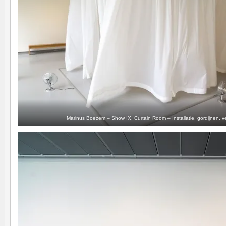
Marinus Boezem – Show IX, Curtain Room – Installatie, gordijnen, ve