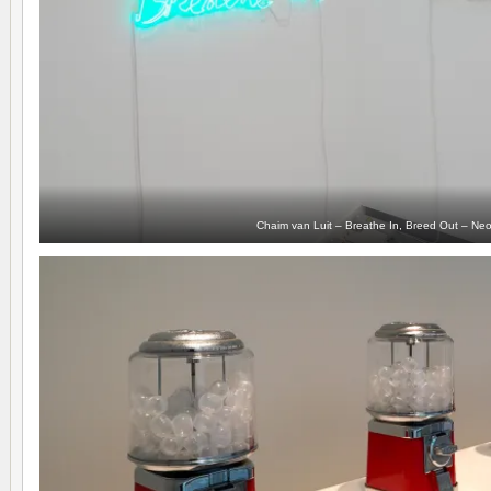
Chaim van Luit – Breathe In, Breed Out – Ne