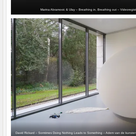
Marina Abramovic & Ulay – Breathing in, Breathing out – Videoregis
David Rickard – Somtimes Doing Nothing Leads to Something – Adem van de kunstena