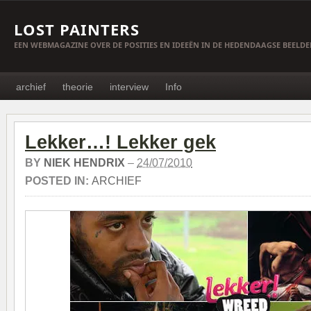
LOST PAINTERS
EEN WEBMAGAZINE OVER DE POSITIES EN IDEEËN IN DE HEDENDAAGSE BEELD
archief
theorie
interview
Info
Lekker…! Lekker gek
BY
NIEK HENDRIX
–
24/07/2010
POSTED IN:
ARCHIEF