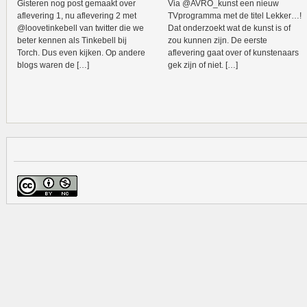
Gisteren nog post gemaakt over
Via @AVRO_kunst een nieuw
aflevering 1, nu aflevering 2 met
TVprogramma met de titel Lekker…!
@loovetinkebell van twitter die we
Dat onderzoekt wat de kunst is of
beter kennen als Tinkebell bij
zou kunnen zijn. De eerste
Torch. Dus even kijken. Op andere
aflevering gaat over of kunstenaars
blogs waren de […]
gek zijn of niet. […]