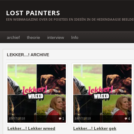
LOST PAINTERS
EEN WEBMAGAZINE OVER DE POSITIES EN IDEEËN IN DE HEDENDAAGSE BEELD
archief
theorie
interview
Info
LEKKER…! ARCHIVE
25/07/2010
1
24/07/2010
4
Lekker…! Lekker wreed
Lekker…! Lekker gek