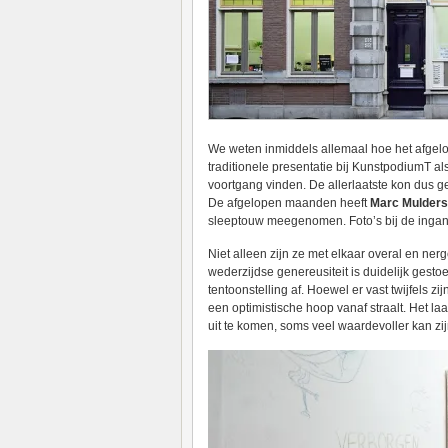
We weten inmiddels allemaal hoe het afgelope
traditionele presentatie bij KunstpodiumT a
voortgang vinden. De allerlaatste kon dus g
De afgelopen maanden heeft
Marc Mulders
sleeptouw meegenomen. Foto’s bij de ingang
Niet alleen zijn ze met elkaar overal en 
wederzijdse genereusiteit is duidelijk gesto
tentoonstelling af. Hoewel er vast twijfels z
een optimistische hoop vanaf straalt. Het l
uit te komen, soms veel waardevoller kan z