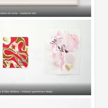
ristina de Korte – Arabische titel
e & Marc Mulders – Arabisch geschreven titel(s)