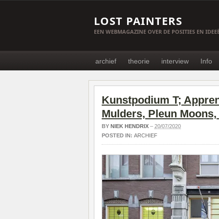
LOST PAINTERS
EEN WEBMAGAZINE OVER DE POSITIES EN IDE
archief
theorie
interview
Info
Kunstpodium T; Apprent
Mulders, Pleun Moons, 
BY
NIEK HENDRIX
–
20/07/2020
POSTED IN:
ARCHIEF