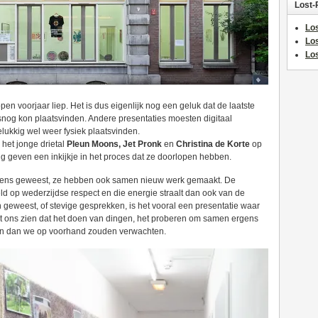
Lost-
Los
Lo
Los
n voorjaar liep. Het is dus eigenlijk nog een geluk dat de laatste
lsnog kon plaatsvinden. Andere presentaties moesten digitaal
elukkig wel weer fysiek plaatsvinden.
het jonge drietal
Pleun Moons, Jet Pronk
en
Christina de Korte
op
 geven een inkijkje in het proces dat ze doorlopen hebben.
nergens geweest, ze hebben ook samen nieuw werk gemaakt. De
eld op wederzijdse respect en die energie straalt dan ook van de
ijn geweest, of stevige gesprekken, is het vooral een presentatie waar
aat ons zien dat het doen van dingen, het proberen om samen ergens
ijn dan we op voorhand zouden verwachten.