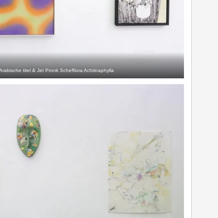
Arabische titel & Jet Pronk Scheffiora Achtinaphylla