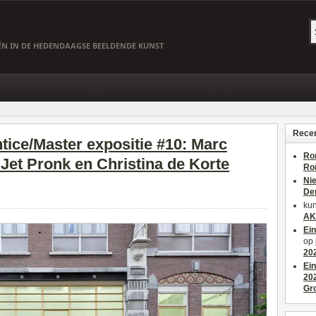
EËN IN DE HEDENDAAGSE BEELDENDE KUNST
Recen
ice/Master expositie #10: Marc
Ro
Jet Pronk en Christina de Korte
Ro
Ni
De
kun
AK
Ei
op
20
Ei
20
Gr