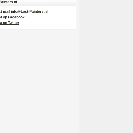
Painters.nl
t mail info@Lost-Painters.nl
st op Facebook
t op Twitter