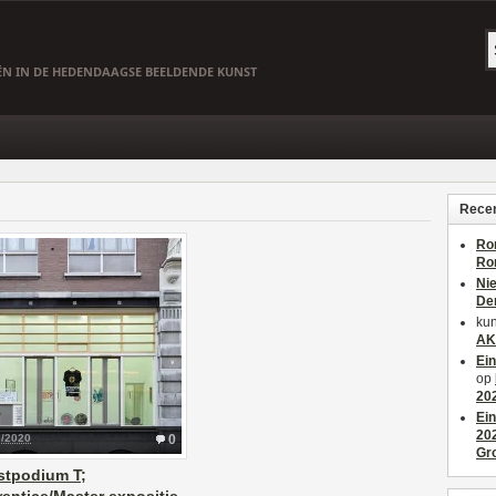
EËN IN DE HEDENDAAGSE BEELDENDE KUNST
Recen
Ro
Ro
Ni
De
kun
AK
Ei
op
20
Ei
20
7/2020
0
Gr
stpodium T;