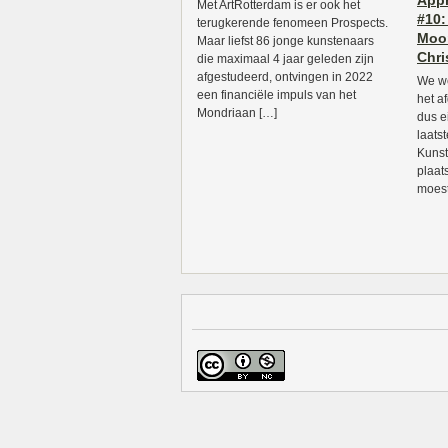
Appr
Met ArtRotterdam is er ook het
#10:
terugkerende fenomeen Prospects.
Moon
Maar liefst 86 jonge kunstenaars
Chri
die maximaal 4 jaar geleden zijn
afgestudeerd, ontvingen in 2022
We we
een financiële impuls van het
het a
Mondriaan […]
dus e
laatst
Kunst
plaat
moest