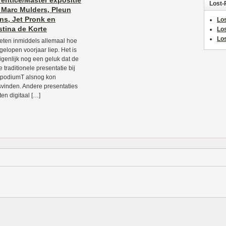
entice/Master expositie
Lost-
 Marc Mulders, Pleun
s, Jet Pronk en
Los
stina de Korte
Lo
Los
ten inmiddels allemaal hoe
fgelopen voorjaar liep. Het is
igenlijk nog een geluk dat de
e traditionele presentatie bij
podiumT alsnog kon
svinden. Andere presentaties
en digitaal […]