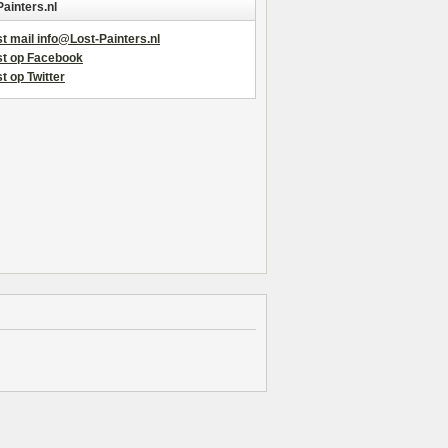
Painters.nl
t mail info@Lost-Painters.nl
st op Facebook
t op Twitter