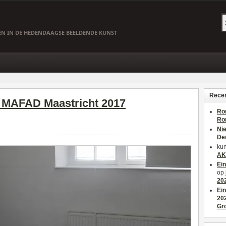
EËN IN DE HEDENDAAGSE BEELDENDE KUNST
Recen
 MAFAD Maastricht 2017
Ro
Ro
Ni
De
kun
AK
Ei
op
20
Ei
20
Gr