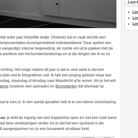
Lost-
Los
Lo
Los
ijk ieder jaar hetzelfde liedje. Ondanks dat er vaak slechts een
examenpresentaties bovengemiddeld indrukwekkend. Daar spelen een
eb aangestipt, intense begeleiding, de ruimte om uit te pakken met de
 de periferie van het kunstenlandschap en al die dingen die ik nu zo
lichting. Het enige nadeel dit jaar is dat er veel werk is dat een
rzijds niet te fotograferen valt. Ik heb een poging gedaan maar kan
dag, maandag of dinsdag naar Maastricht af te reizen. Als je het wilt
arres
(sowieso een aanrader) en
Bonnefanten
dat allemaal op
al te zien is. In een aantal gevallen heb ik er een kleine omschrijving
cau
, je trekt de ingang van een trappenhal open en ziet een rode band
l twee verdiepingen verder zie je dat het een sjorband is die
 aangespannen en zo een bouwwerk uit elkaar trekt.