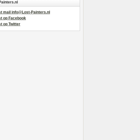
Painters.nl
t mail info@Lost-Painters.nl
st op Facebook
t op Twitter