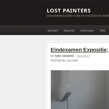
LOST PAINTERS
EEN WEBMAGAZINE OVER DE POSITIES EN IDE
archief
theorie
interview
Info
Eindexamen Expositie;
BY
NIEK HENDRIX
–
08/07/2017
POSTED IN:
ARCHIEF