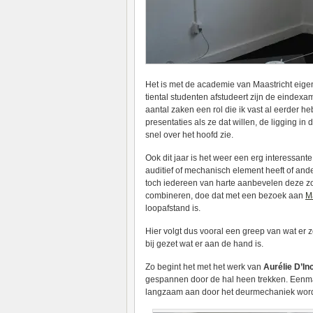
Het is met de academie van Maastricht eigenl
tiental studenten afstudeert zijn de eind
aantal zaken een rol die ik vast al eerder h
presentaties als ze dat willen, de ligging in
snel over het hoofd zie.
Ook dit jaar is het weer een erg interessante 
auditief of mechanisch element heeft of ande
toch iedereen van harte aanbevelen deze zon
combineren, doe dat met een bezoek aan
M
loopafstand is.
Hier volgt dus vooral een greep van wat er zo
bij gezet wat er aan de hand is.
Zo begint het met het werk van
Aurélie D’In
gespannen door de hal heen trekken. Eenmaa
langzaam aan door het deurmechaniek wordt