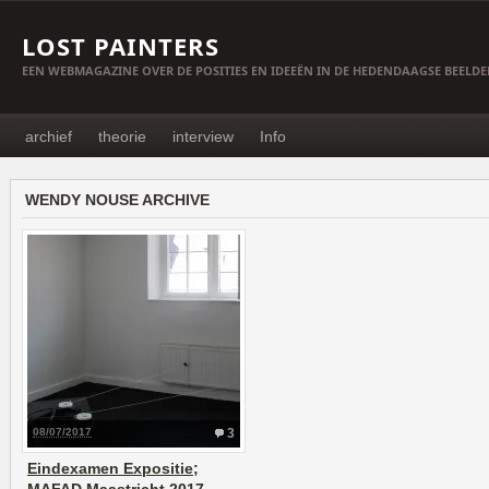
LOST PAINTERS
EEN WEBMAGAZINE OVER DE POSITIES EN IDEEËN IN DE HEDENDAAGSE BEELD
archief
theorie
interview
Info
WENDY NOUSE ARCHIVE
08/07/2017
3
Eindexamen Expositie;