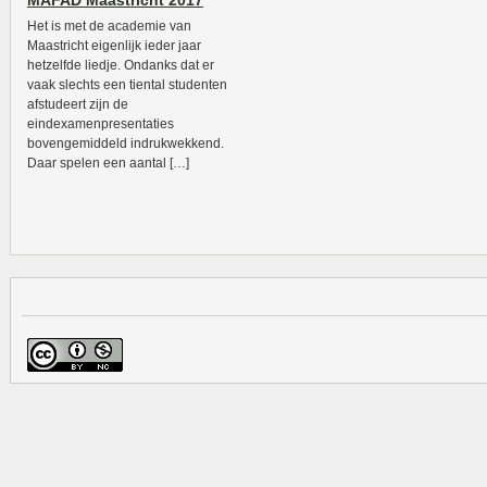
MAFAD Maastricht 2017
Het is met de academie van
Maastricht eigenlijk ieder jaar
hetzelfde liedje. Ondanks dat er
vaak slechts een tiental studenten
afstudeert zijn de
eindexamenpresentaties
bovengemiddeld indrukwekkend.
Daar spelen een aantal […]