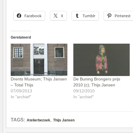
Facebook
X
Tumblr
Pinterest
Gerelateerd
Drents Museum; Thijs Jansen
De Buning Brongers prijs
– Total Thijs
2010 (c); Thijs Jansen
07/09/2013
09/12/2010
In "archief"
In "archief"
,
TAGS:
Atelierbezoek
Thijs Jansen