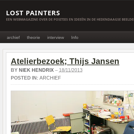
LOST PAINTERS
EEN WEBMAGAZINE OVER DE POSITIES EN IDEEËN IN DE HEDENDAAGSE BEELD
archief
theorie
interview
Info
Atelierbezoek; Thijs Jansen
BY
NIEK HENDRIX
–
18/11/2013
POSTED IN:
ARCHIEF