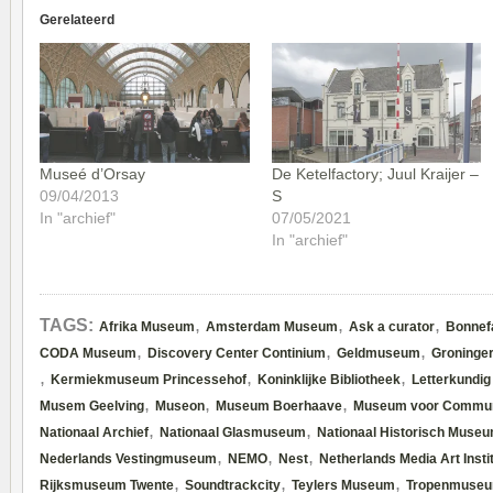
Gerelateerd
Museé d’Orsay
De Ketelfactory; Juul Kraijer –
09/04/2013
S
In "archief"
07/05/2021
In "archief"
,
,
,
TAGS:
Afrika Museum
Amsterdam Museum
Ask a curator
Bonne
,
,
,
CODA Museum
Discovery Center Continium
Geldmuseum
Groninge
,
,
,
Kermiekmuseum Princessehof
Koninklijke Bibliotheek
Letterkundi
,
,
,
Musem Geelving
Museon
Museum Boerhaave
Museum voor Commun
,
,
Nationaal Archief
Nationaal Glasmuseum
Nationaal Historisch Muse
,
,
,
Nederlands Vestingmuseum
NEMO
Nest
Netherlands Media Art Insti
,
,
,
Rijksmuseum Twente
Soundtrackcity
Teylers Museum
Tropenmuse