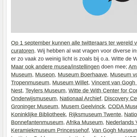
Op 1 september kunnen alle twitteraars ter wereld 
curatoren
. Wij hebben al wat vragen voor diverse i
er zo vaak zo weinig licht is zoals bij o.a. Witte d
Maar ook andere musea/instellingen
doen mee;
Ams
Museum
,
Museon
,
Museum Boerhaave
,
Museum vo
Tropenmuseum
,
Museum Willet
,
Vincent van Gogh 
Nest
,
Teylers Museum
,
Witte de With Center for Co
Onderwijsmuseum
,
Nationaal Archief
,
Discovery Ce
Groninger Museum
,
Musem Geelvinck
,
CODA Mus
Koninklijke Bibliotheek
,
Rijksmuseum Twente,
Nati
Bonnefantenmuseum
,
Afrika Museum
,
Nederlands
Keramiekmuseum Princessehof
,
Van Gogh Museu