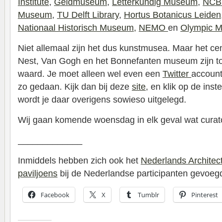
Institute
,
Geldmuseum
,
Letterkundig Museum
,
NCB 
Museum
,
TU Delft Library
,
Hortus Botanicus Leiden
Nationaal Historisch Museum,
NEMO
en
Olympic 
Niet allemaal zijn het dus kunstmusea. Maar het ce
Nest, Van Gogh en het Bonnefanten museum zijn t
waard. Je moet alleen wel even een
Twitter
account
zo gedaan. Kijk dan bij deze
site
, en klik op de inste
wordt je daar overigens sowieso uitgelegd.
Wij gaan komende woensdag in elk geval wat curat
_____________
Inmiddels hebben zich ook het
Nederlands Architect
paviljoens
bij de Nederlandse participanten gevoeg
Facebook
X
Tumblr
Pinterest