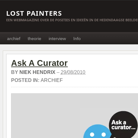
LOST PAINTERS
EEN WEBMAGAZINE OVER DE POSITIES EN IDEEËN IN DE HEDENDAAGSE BEELD
archief
theorie
interview
Info
Ask A Curator
BY
NIEK HENDRIX
–
29/08/2010
POSTED IN:
ARCHIEF