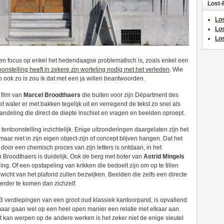
Lost-
Los
Lo
Los
 een focus op enkel het hedendaagse problematisch is, zoals enkel een
oonstelling heeft in zekere zin worteling nodig met het verleden
. Wie
en ook zo is zou ik dat met een ja willen beantwoorden.
 film van
Marcel Broodthaers
die buiten voor zijn Départment des
et water er met bakken tegelijk uit en verregend de tekst zo snel als
andeling die direct de diepte inschiet en vragen en beelden oproept.
e tentoonstelling inzichtelijk. Enige uitzonderingen daargelaten zijn het
ar niet in zijn eigen object-zijn of concept blijven hangen. Dat het
door een chemisch proces van zijn letters is ontdaan, in het
n Broodthaers is duidelijk. Ook de berg met boter van
Astrid Mingels
ng. Of een opstapeling van krikken die bedoelt zijn om op te tillen
gewicht van het plafond zullen bezwijken. Beelden die zelfs een directe
erder te komen dan zichzelf.
r 3 verdiepingen van een groot oud klassiek kantoorpand, is opvallend
aar gaan wel op een heel open manier een relatie met elkaar aan.
t kan werpen op de andere werken is het zeker niet de enige sleutel