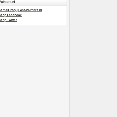
Painters.nl
t mail info@Lost-Painters.nl
st op Facebook
t op Twitter