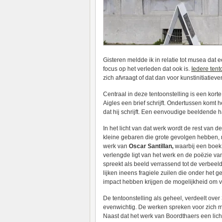
Gisteren meldde ik in relatie tot musea dat
focus op het verleden dat ook is.
Iedere tent
zich afvraagt of dat dan voor kunstinitiatiev
Centraal in deze tentoonstelling is een korte
Aigles een brief schrijft. Ondertussen komt h
dat hij schrijft. Een eenvoudige beeldende h
In het licht van dat werk wordt de rest van d
kleine gebaren die grote gevolgen hebben, ma
werk van
Oscar Santillan,
waarbij een boek 
verlengde ligt van het werk en de poëzie va
spreekt als beeld verrassend tot de verbeeldi
lijken ineens fragiele zuilen die onder het 
impact hebben krijgen de mogelijkheid om v
De tentoonstelling als geheel, verdeelt ove
evenwichtig. De werken spreken voor zich m
Naast dat het werk van Boordthaers een lich