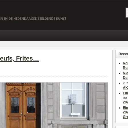
EËN IN DE HEDENDAAGSE BEELDENDE KUNST
Recen
eufs, Frites…
Ro
Ro
Ni
De
kun
AK
Ei
op
20
Ei
20
Gr