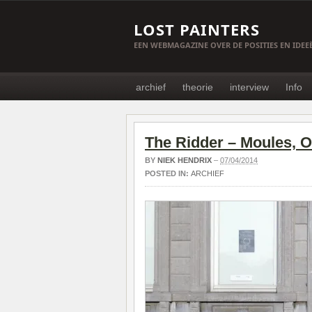
LOST PAINTERS
EEN WEBMAGAZINE OVER DE POSITIES EN IDE
archief
theorie
interview
Info
The Ridder – Moules, O
BY
NIEK HENDRIX
–
07/04/2014
POSTED IN:
ARCHIEF