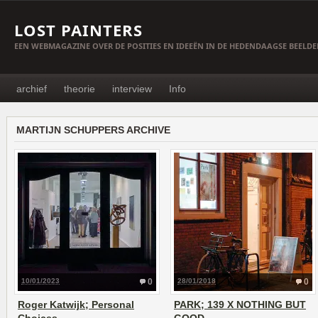
LOST PAINTERS
EEN WEBMAGAZINE OVER DE POSITIES EN IDEEËN IN DE HEDENDAAGSE BEELD
archief
theorie
interview
Info
MARTIJN SCHUPPERS ARCHIVE
10/01/2023
0
28/01/2018
0
Roger Katwijk; Personal
PARK; 139 X NOTHING BUT