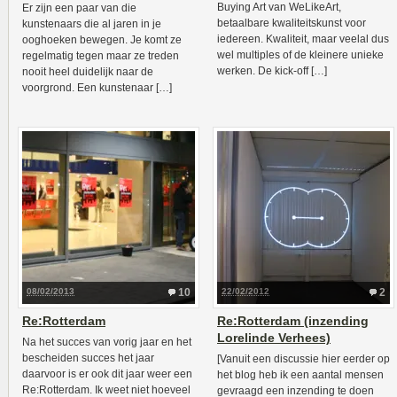
Buying Art van WeLikeArt,
Er zijn een paar van die
betaalbare kwaliteitskunst voor
kunstenaars die al jaren in je
iedereen. Kwaliteit, maar veelal dus
ooghoeken bewegen. Je komt ze
wel multiples of de kleinere unieke
regelmatig tegen maar ze treden
werken. De kick-off […]
nooit heel duidelijk naar de
voorgrond. Een kunstenaar […]
08/02/2013
10
22/02/2012
2
Re:Rotterdam
Re:Rotterdam (inzending
Lorelinde Verhees)
Na het succes van vorig jaar en het
bescheiden succes het jaar
[Vanuit een discussie hier eerder op
daarvoor is er ook dit jaar weer een
het blog heb ik een aantal mensen
Re:Rotterdam. Ik weet niet hoeveel
gevraagd een inzending te doen