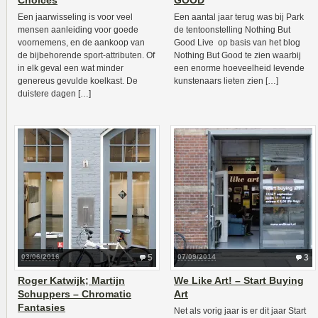
Choices
GOOD
Een jaarwisseling is voor veel
Een aantal jaar terug was bij Park
mensen aanleiding voor goede
de tentoonstelling Nothing But
voornemens, en de aankoop van
Good Live op basis van het blog
de bijbehorende sport-attributen. Of
Nothing But Good te zien waarbij
in elk geval een wat minder
een enorme hoeveelheid levende
genereus gevulde koelkast. De
kunstenaars lieten zien […]
duistere dagen […]
03/06/2016
5
07/09/2014
3
Roger Katwijk; Martijn
We Like Art! – Start Buying
Schuppers – Chromatic
Art
Fantasies
Net als vorig jaar is er dit jaar Start