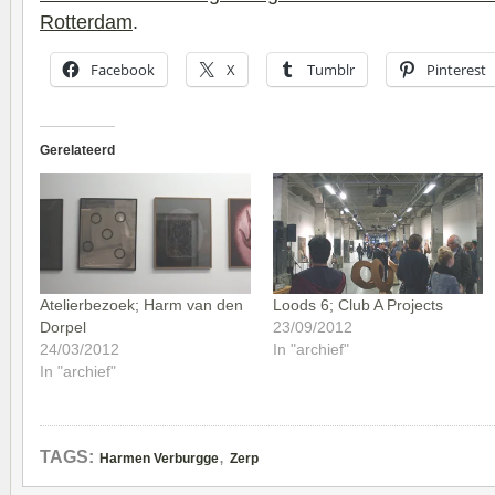
Rotterdam
.
Facebook
X
Tumblr
Pinterest
Gerelateerd
Atelierbezoek; Harm van den
Loods 6; Club A Projects
Dorpel
23/09/2012
24/03/2012
In "archief"
In "archief"
,
TAGS:
Harmen Verburgge
Zerp