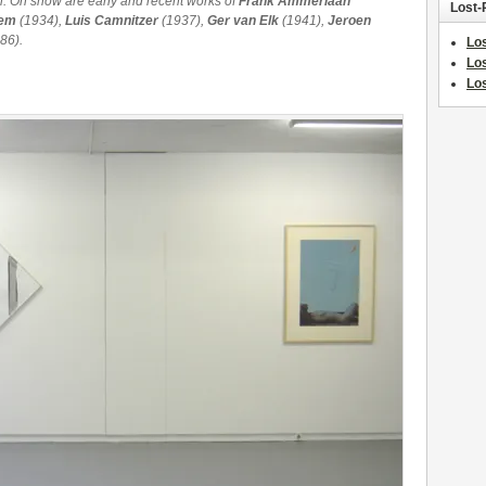
n. On show are early and recent works of
Frank Ammerlaan
Lost-
zem
(1934),
Luis Camnitzer
(1937),
Ger van Elk
(1941),
Jeroen
86).
Los
Lo
Los