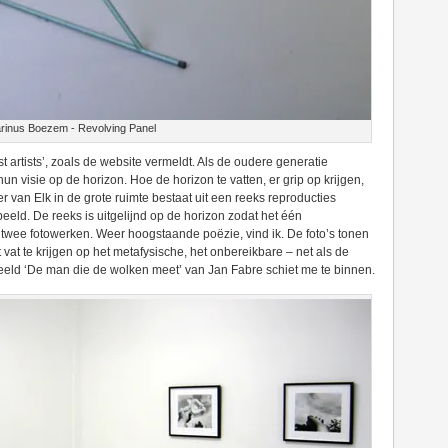
rinus Boezem - Revolving Panel
st artists’, zoals de website vermeldt. Als de oudere generatie
un visie op de horizon. Hoe de horizon te vatten, er grip op krijgen,
 van Elk in de grote ruimte bestaat uit een reeks reproducties
eld. De reeks is uitgelijnd op de horizon zodat het één
 twee fotowerken. Weer hoogstaande poëzie, vind ik. De foto’s tonen
 vat te krijgen op het metafysische, het onbereikbare – net als de
beeld ‘De man die de wolken meet’ van Jan Fabre schiet me te binnen.