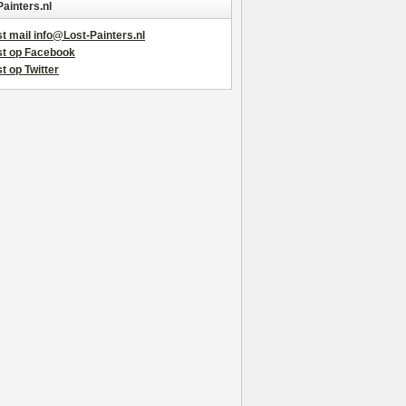
Painters.nl
t mail info@Lost-Painters.nl
st op Facebook
t op Twitter