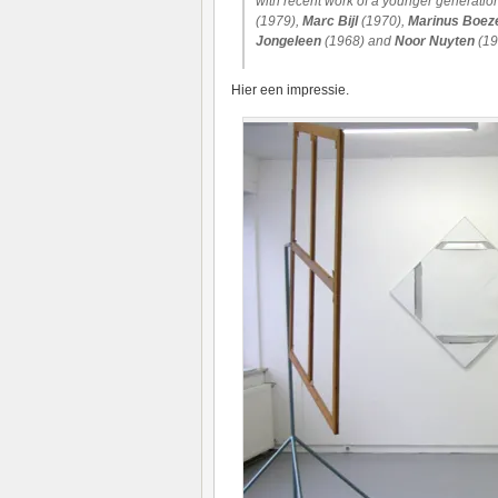
with recent work of a younger generatio
(1979),
Marc Bijl
(1970),
Marinus Boe
Jongeleen
(1968) and
Noor Nuyten
(19
Hier een impressie.