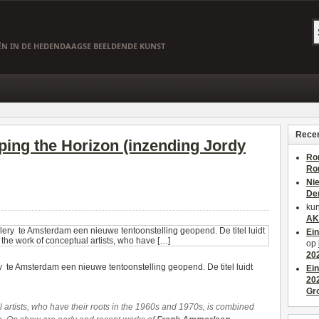
EËN IN DE HEDENDAAGSE BEELDENDE KUNST
Recen
ing the Horizon (inzending Jordy
Ro
Ro
Ni
De
kun
AK
Ei
op
20
 te Amsterdam een nieuwe tentoonstelling geopend. De titel luidt
Ei
20
Gr
 artists, who have their roots in the 1960s and 1970s, is combined