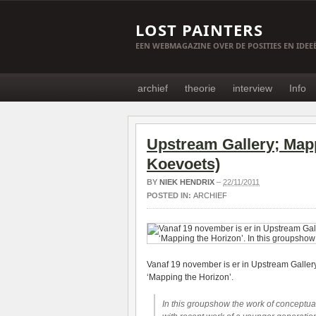
LOST PAINTERS
EEN WEBMAGAZINE OVER DE POSITIES EN IDE
archief
theorie
interview
Info
Upstream Gallery; Mapp
Koevoets)
BY
NIEK HENDRIX
–
22/11/2011
POSTED IN:
ARCHIEF
Vanaf 19 november is er in Upstream Gallery
‘Mapping the Horizon’.
In this groupshow the work of conceptual