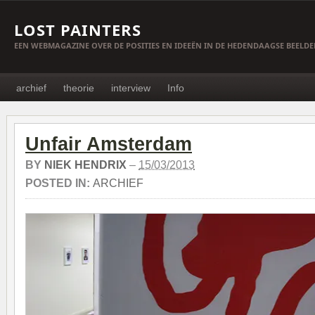
LOST PAINTERS
EEN WEBMAGAZINE OVER DE POSITIES EN IDEEËN IN DE HEDENDAAGSE BEELD
archief
theorie
interview
Info
Unfair Amsterdam
BY
NIEK HENDRIX
–
15/03/2013
POSTED IN:
ARCHIEF