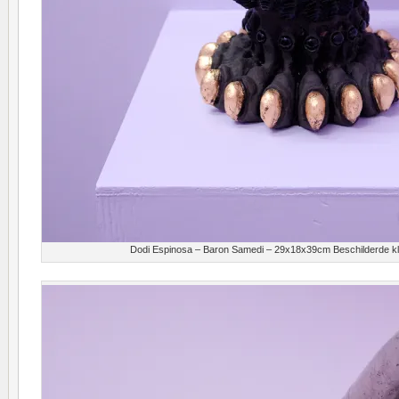
Dodi Espinosa – Baron Samedi – 29x18x39cm Beschilderde kl