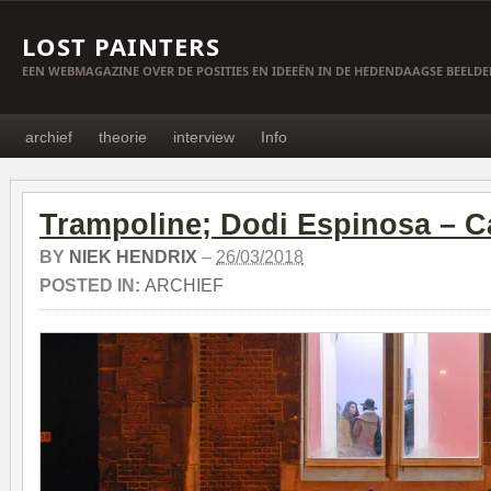
LOST PAINTERS
EEN WEBMAGAZINE OVER DE POSITIES EN IDEEËN IN DE HEDENDAAGSE BEELD
archief
theorie
interview
Info
Trampoline; Dodi Espinosa – 
BY
NIEK HENDRIX
–
26/03/2018
POSTED IN:
ARCHIEF