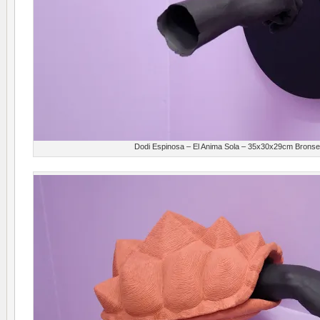
Dodi Espinosa – El Anima Sola – 35x30x29cm Bronse