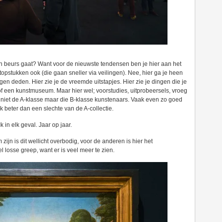
n beurs gaat? Want voor de nieuwste tendensen ben je hier aan het
opstukken ook (die gaan sneller via veilingen). Nee, hier ga je heen
n deden. Hier zie je de vreemde uitstapjes. Hier zie je dingen die je
of een kunstmuseum. Maar hier wel; voorstudies, uitprobeersels, vroeg
van niet de A-klasse maar die B-klasse kunstenaars. Vaak even zo goed
 beter dan een slechte van de A-collectie.
 in elk geval. Jaar op jaar.
ijn is dit wellicht overbodig, voor de anderen is hier het
l losse greep, want er is veel meer te zien.