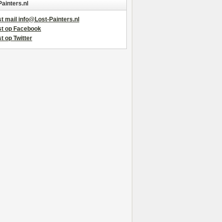
Painters.nl
t mail info@Lost-Painters.nl
st op Facebook
t op Twitter