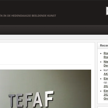
EËN IN DE HEDENDAAGSE BEELDENDE KUNST
Recen
Ro
Ro
Ni
De
kun
AK
Ei
op
20
Ei
20
Gr