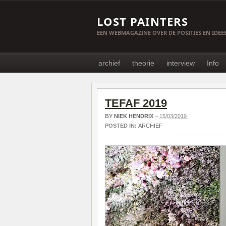
LOST PAINTERS
EEN WEBMAGAZINE OVER DE POSITIES EN IDE
archief
theorie
interview
Info
TEFAF 2019
BY
NIEK HENDRIX
–
15/03/2019
POSTED IN:
ARCHIEF