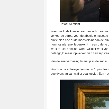
Tefaf Overzicht
Waarom ik als kunstenaar dan toch naar zo’
verkeerde adres, voor de absolute museale t
om te zien hoe oude meesters bepaalde dinge
normaal niet snel tegenkomt in een galerie 
werk of juist heel laat werk. Of juist werk 
belangrijk, maar topwerken van hen zijn vaak
Van de ene verbazing tuimel je in de ander. Ik
Voor wie de entreegelden niet zo’n probleem z
beeldverslag van wat er zoal opviel. Een hee