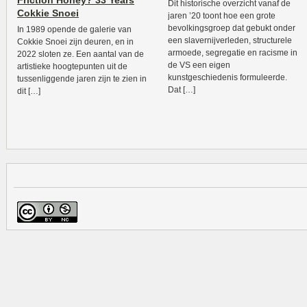
Friction Honey? 33 Years
Dit historische overzicht vanaf de
Cokkie Snoei
jaren ’20 toont hoe een grote
bevolkingsgroep dat gebukt onder
In 1989 opende de galerie van
een slavernijverleden, structurele
Cokkie Snoei zijn deuren, en in
armoede, segregatie en racisme in
2022 sloten ze. Een aantal van de
de VS een eigen
artistieke hoogtepunten uit de
kunstgeschiedenis formuleerde.
tussenliggende jaren zijn te zien in
Dat […]
dit […]