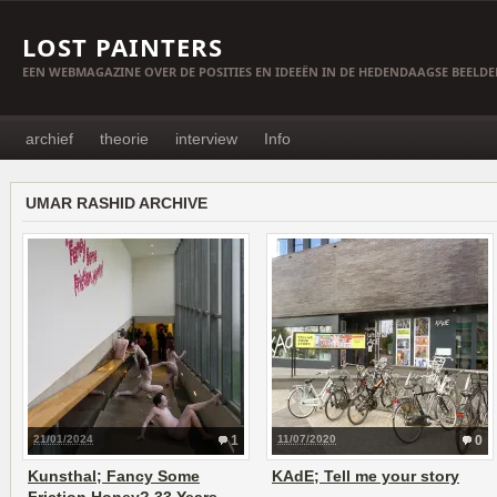
LOST PAINTERS
EEN WEBMAGAZINE OVER DE POSITIES EN IDEEËN IN DE HEDENDAAGSE BEELD
archief
theorie
interview
Info
UMAR RASHID ARCHIVE
21/01/2024
1
11/07/2020
0
Kunsthal; Fancy Some
KAdE; Tell me your story