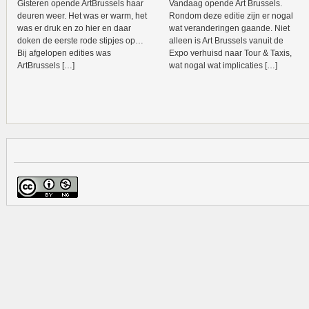
Gisteren opende ArtBrussels haar
Vandaag opende Art Brussels.
deuren weer. Het was er warm, het
Rondom deze editie zijn er nogal
was er druk en zo hier en daar
wat veranderingen gaande. Niet
doken de eerste rode stipjes op…
alleen is Art Brussels vanuit de
Bij afgelopen edities was
Expo verhuisd naar Tour & Taxis,
ArtBrussels […]
wat nogal wat implicaties […]