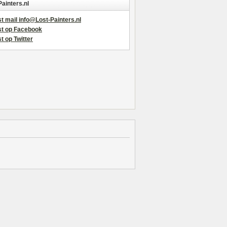
Painters.nl
t mail info@Lost-Painters.nl
st op Facebook
t op Twitter