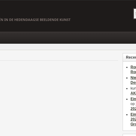
EËN IN DE HEDENDAAGSE BEELDENDE KUNST
Recen
Ro
Ro
Ni
De
kun
AK
Ei
op
20
Ei
20
Gr