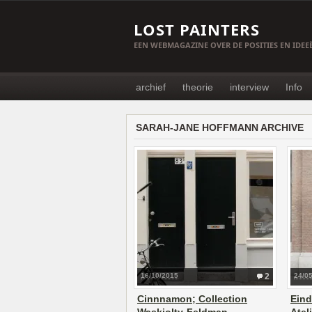
LOST PAINTERS
EEN WEBMAGAZINE OVER DE POSITIES EN IDE
archief
theorie
interview
Info
SARAH-JANE HOFFMANN ARCHIVE
16/10/2015
2
24/0
Cinnnamon; Collection
Eind