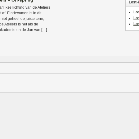
iers – Off-spring
Lost-
rlijkse lichting van de Ateliers
Los
t af. Eindexamen is in dit
Lo
 niet geheel de juiste term,
Los
e Ateliers is net als de
akademie en de Jan van […]