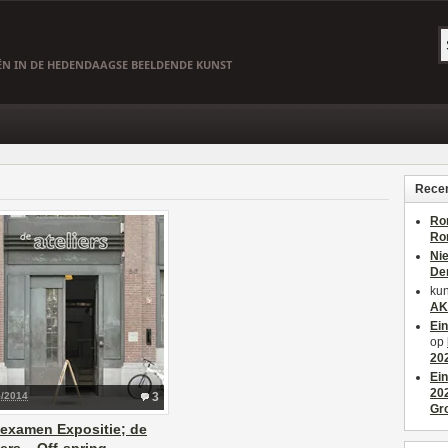
EËN IN DE HEDENDAAGSE BEELDENDE KUNST
Recen
Ro
Ro
Ni
De
kun
AK
Ei
op
20
Ei
20
5/2014
3
Gr
examen Expositie; de