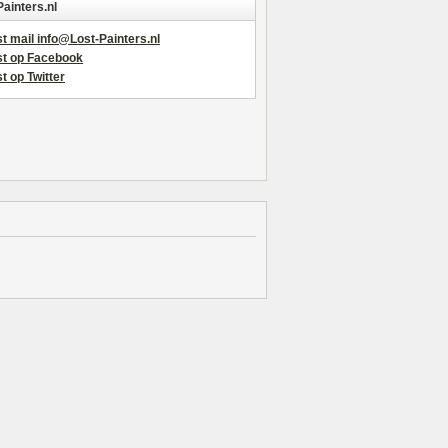
Painters.nl
t mail info@Lost-Painters.nl
st op Facebook
t op Twitter