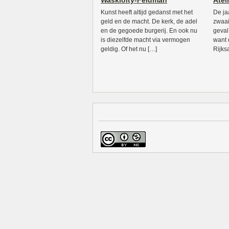
Waskiolty-Feldman
Atel
Kunst heeft altijd gedanst met het
De jaa
geld en de macht. De kerk, de adel
zwaai
en de gegoede burgerij. En ook nu
geval
is diezelfde macht via vermogen
want d
geldig. Of het nu […]
Rijks