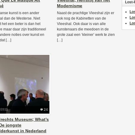
 Que Le Masque Ait
Vleeshal; Herfsttij van het
Lost-
sé
Modernisme
Los
aanse kunst is een ander
Naast de prachtige Vleeshal zijn er
Lo
al dan de Westerse. Niet
ook nog de Kabinetten van de
Los
 het een beter is dan het
Vleeshal. Ook daar is van alle
e maar daar zijn traditioneel
kunstenaars die meedoen in de
andere noties over kunst en
grote zaal een ‘kleiner’ werk te zien
dat […]
[…]
/2011
24
rechts Museum; What’s
De jongste
lderkunst in Nederland