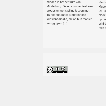
midden in het centrum van
Vanda
Middelburg. Daar is momenteel een
Museu
groepstentoonstelling te zien met
Up! D
15 hedendaagse Nederlandse
Nederl
kunstenaars die, elk op hun manier,
op de
teruggrijpen […]
schil
mijn 