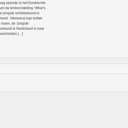
ag opende in het Dordrechts
m de tentoonstelling ‘What’s
e jongste schilderkunst in
and‘. Allereerst mijn kritiek
 naam, de ‘jongste’
derkunst in Nederland is naar
bescheiden […]