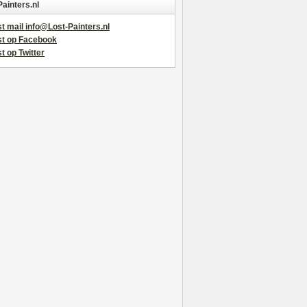
Painters.nl
t mail info@Lost-Painters.nl
st op Facebook
t op Twitter