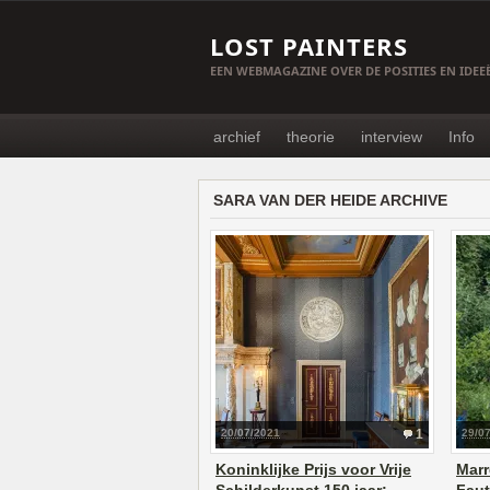
LOST PAINTERS
EEN WEBMAGAZINE OVER DE POSITIES EN IDE
archief
theorie
interview
Info
SARA VAN DER HEIDE ARCHIVE
20/07/2021
1
29/0
Koninklijke Prijs voor Vrije
Marr