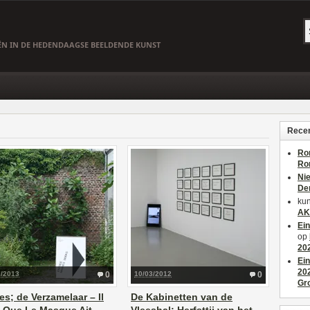
EËN IN DE HEDENDAAGSE BEELDENDE KUNST
Recen
Ro
Ro
Ni
De
kun
AK
Ei
op
20
Ei
20
7/2013
0
10/03/2012
0
Gr
es; de Verzamelaar – Il
De Kabinetten van de