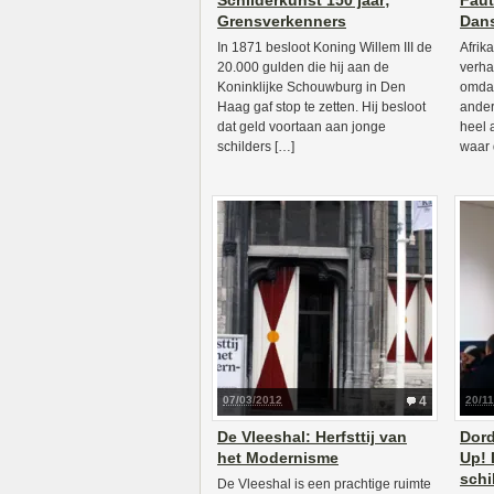
Schilderkunst 150 jaar;
Faut
Grensverkenners
Dan
In 1871 besloot Koning Willem III de
Afrik
20.000 gulden die hij aan de
verha
Koninklijke Schouwburg in Den
omdat
Haag gaf stop te zetten. Hij besloot
ander
dat geld voortaan aan jonge
heel 
schilders […]
waar 
07/03/2012
4
20/11
De Vleeshal: Herfsttij van
Dord
het Modernisme
Up! 
schi
De Vleeshal is een prachtige ruimte