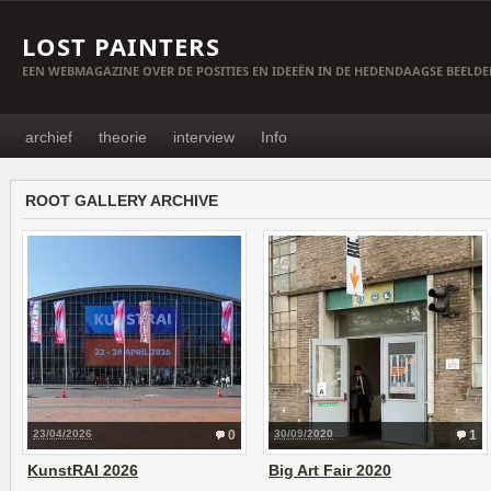
LOST PAINTERS
EEN WEBMAGAZINE OVER DE POSITIES EN IDEEËN IN DE HEDENDAAGSE BEELD
archief
theorie
interview
Info
ROOT GALLERY ARCHIVE
23/04/2026
0
30/09/2020
1
KunstRAI 2026
Big Art Fair 2020