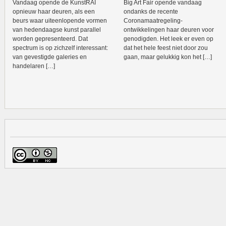
Vandaag opende de KunstRAI
Big Art Fair opende vandaag
opnieuw haar deuren, als een
ondanks de recente
beurs waar uiteenlopende vormen
Coronamaatregeling-
van hedendaagse kunst parallel
ontwikkelingen haar deuren voor
worden gepresenteerd. Dat
genodigden. Het leek er even op
spectrum is op zichzelf interessant:
dat het hele feest niet door zou
van gevestigde galeries en
gaan, maar gelukkig kon het […]
handelaren […]