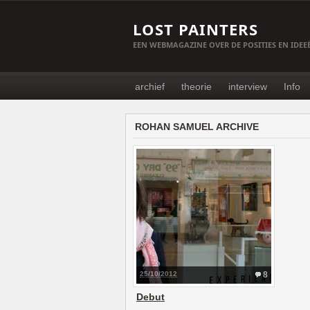
LOST PAINTERS
EEN WEBMAGAZINE OVER DE POSITIES EN IDE
archief
theorie
interview
Info
ROHAN SAMUEL ARCHIVE
25/10/2012
8
Debut