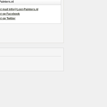
Painters.nl
t mail info@Lost-Painters.nl
st op Facebook
t op Twitter