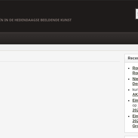
EËN IN DE HEDENDAAGSE BEELDENDE KUNST
Recen
Ro
Ro
Ni
De
kun
AK
Ei
op
20
Ei
20
Gr