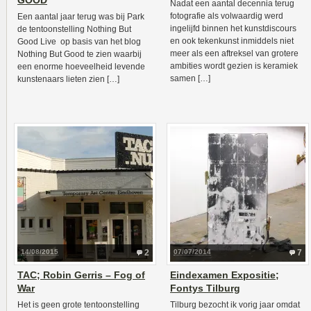
GOOD
Nadat een aantal decennia terug
fotografie als volwaardig werd
Een aantal jaar terug was bij Park
ingelijfd binnen het kunstdiscours
de tentoonstelling Nothing But
en ook tekenkunst inmiddels niet
Good Live op basis van het blog
meer als een aftreksel van grotere
Nothing But Good te zien waarbij
ambities wordt gezien is keramiek
een enorme hoeveelheid levende
samen […]
kunstenaars lieten zien […]
14/08/2015
2
07/07/2014
7
TAC; Robin Gerris – Fog of
Eindexamen Expositie;
War
Fontys Tilburg
Het is geen grote tentoonstelling
Tilburg bezocht ik vorig jaar omdat