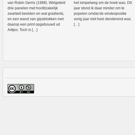
van Robin Gerris (1988). Welgeteld
het simpelweg om de hoek was. Dit
drie panelen met hoofdzakelijk
jaar stond ik daar minder om te
zwartwit beelden en wat gradients,
popelen omdat de eindexpositie
en een wand van gipsblokken met
vorig jaar niet heel denderend was.
daarop een print opgebouwd uit
[…]
A4tjes. Toch is […]