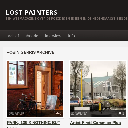
LOST PAINTERS
EEN WEBMAGAZINE OVER DE POSITIES EN IDEEËN IN DE HEDENDAAGSE BEELD
archief
theorie
interview
Info
ROBIN GERRIS ARCHIVE
28/01/2018
0
01/04/2017
1
PARK; 139 X NOTHING BUT
Artist First! Ceramics Plus