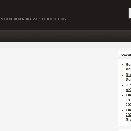
EËN IN DE HEDENDAAGSE BEELDENDE KUNST
Recen
Ro
Ro
Ni
De
kun
AK
Ei
op
20
Ei
20
Gr