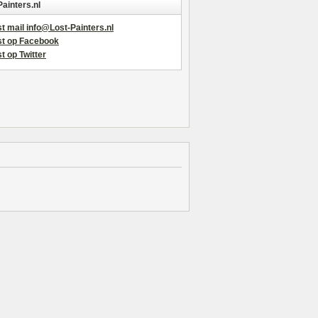
Painters.nl
t mail info@Lost-Painters.nl
st op Facebook
t op Twitter