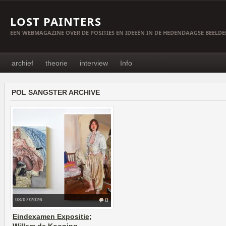
LOST PAINTERS
EEN WEBMAGAZINE OVER DE POSITIES EN IDEEËN IN DE HEDENDAAGSE BEELD
archief
theorie
interview
Info
POL SANGSTER ARCHIVE
08/07/2026
0
Eindexamen Expositie;