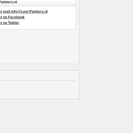
Painters.nl
t mail info@Lost-Painters.nl
st op Facebook
t op Twitter