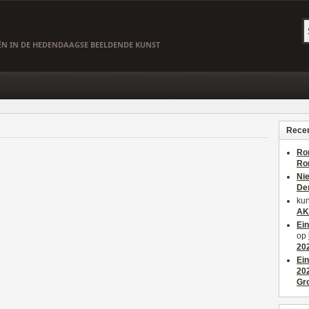
EËN IN DE HEDENDAAGSE BEELDENDE KUNST
Recen
Ro
Ro
Ni
De
kun
AK
Ei
op
20
Ei
20
Gr