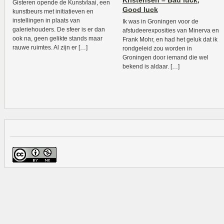
Kristensen – Bad luck,
Gisteren opende de Kunstvlaai, een
Good luck
kunstbeurs met initiatieven en
instellingen in plaats van
Ik was in Groningen voor de
galeriehouders. De sfeer is er dan
afstudeerexposities van Minerva en
ook na, geen gelikte stands maar
Frank Mohr, en had het geluk dat ik
rauwe ruimtes. Al zijn er […]
rondgeleid zou worden in
Groningen door iemand die wel
bekend is aldaar. […]