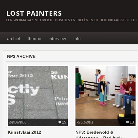
LOST PAINTERS
EEN WEBMAGAZINE OVER DE POSITIES EN IDEEËN IN DE HEDENDAAGSE BEELD
archief
theorie
interview
Info
NP3 ARCHIVE
24/11/2012
15
22/07/2011
13
Kunstvlaai 2012
NP3; Bredewold &