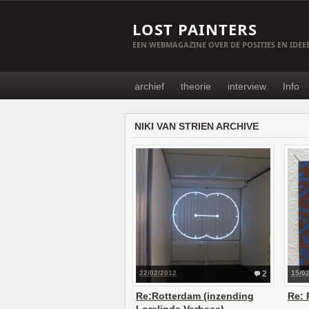
LOST PAINTERS
EEN WEBMAGAZINE OVER DE POSITIES EN IDE
archief
theorie
interview
Info
NIKI VAN STRIEN ARCHIVE
22/02/2012
2
15/0
Re:Rotterdam (inzending
Re: 