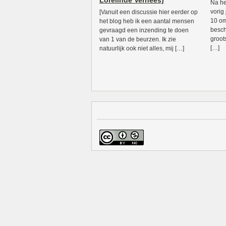
Lorelinde Verhees)
Na he
vorig
[Vanuit een discussie hier eerder op
10 om
het blog heb ik een aantal mensen
besch
gevraagd een inzending te doen
groot
van 1 van de beurzen. Ik zie
[…]
natuurlijk ook niet alles, mij […]