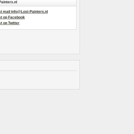
Painters.nl
t mail info@Lost-Painters.nl
st op Facebook
t op Twitter