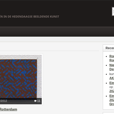
EËN IN DE HEDENDAAGSE BEELDENDE KUNST
Recen
Ro
Ro
Ni
De
kun
AK
Ei
op
20
Ei
20
2/2012
11
Gr
Rotterdam