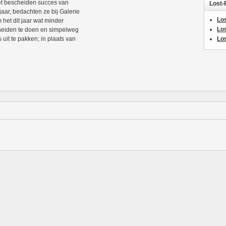
t bescheiden succes van
Lost-
 jaar, bedachten ze bij Galerie
Los
 het dit jaar wat minder
Lo
eiden te doen en simpelweg
s uit te pakken; in plaats van
Los