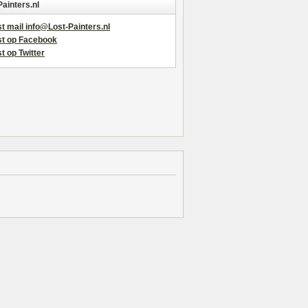
Painters.nl
t mail info@Lost-Painters.nl
st op Facebook
t op Twitter