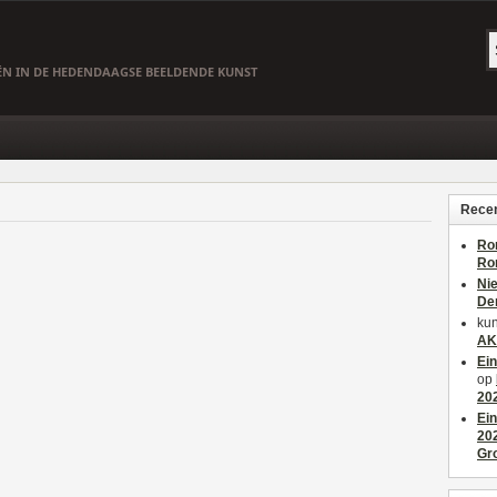
EËN IN DE HEDENDAAGSE BEELDENDE KUNST
Recen
Ro
Ro
Ni
De
kun
AK
Ei
op
20
Ei
20
Gr