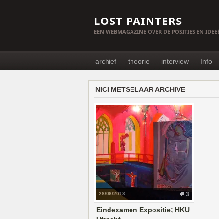
LOST PAINTERS
EEN WEBMAGAZINE OVER DE POSITIES EN IDE
archief
theorie
interview
Info
NICI METSELAAR ARCHIVE
28/06/2013
3
Eindexamen Expositie; HKU