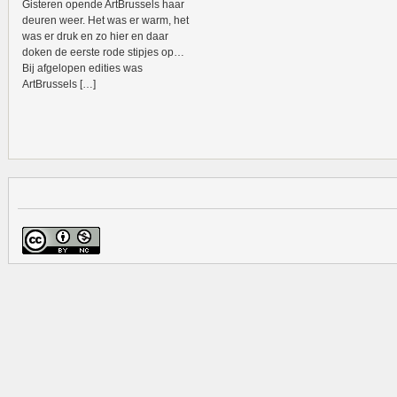
Gisteren opende ArtBrussels haar
deuren weer. Het was er warm, het
was er druk en zo hier en daar
doken de eerste rode stipjes op…
Bij afgelopen edities was
ArtBrussels […]