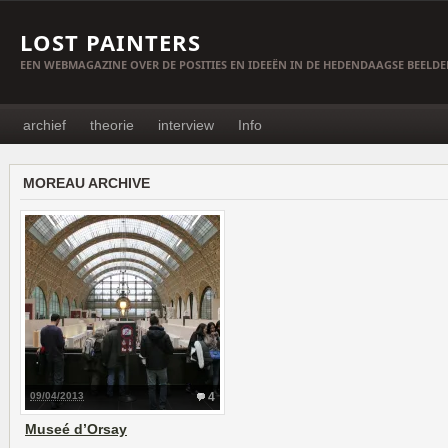
LOST PAINTERS
EEN WEBMAGAZINE OVER DE POSITIES EN IDEEËN IN DE HEDENDAAGSE BEELD
archief
theorie
interview
Info
MOREAU ARCHIVE
09/04/2013
4
Museé d’Orsay