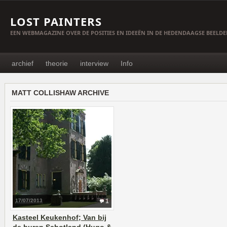
LOST PAINTERS
EEN WEBMAGAZINE OVER DE POSITIES EN IDEEËN IN DE HEDENDAAGSE BEELD
archief
theorie
interview
Info
MATT COLLISHAW ARCHIVE
17/07/2013
1
Kasteel Keukenhof; Van bij