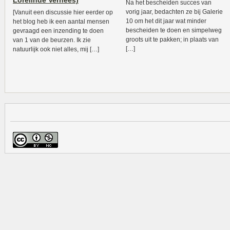
Lorelinde Verhees)
Na het bescheiden succes van
vorig jaar, bedachten ze bij Galerie
[Vanuit een discussie hier eerder op
10 om het dit jaar wat minder
het blog heb ik een aantal mensen
bescheiden te doen en simpelweg
gevraagd een inzending te doen
groots uit te pakken; in plaats van
van 1 van de beurzen. Ik zie
[…]
natuurlijk ook niet alles, mij […]