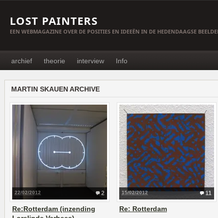
LOST PAINTERS
EEN WEBMAGAZINE OVER DE POSITIES EN IDEEËN IN DE HEDENDAAGSE BEELD
archief
theorie
interview
Info
MARTIN SKAUEN ARCHIVE
22/02/2012
2
15/02/2012
11
Re:Rotterdam (inzending
Re: Rotterdam