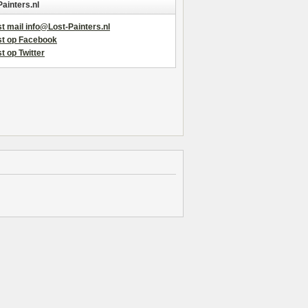
Painters.nl
t mail info@Lost-Painters.nl
st op Facebook
t op Twitter