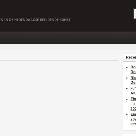
EËN IN DE HEDENDAAGSE BEELDENDE KUNST
Recen
Ro
Ro
Ni
De
kun
AK
Ei
op
20
Ei
20
Gr