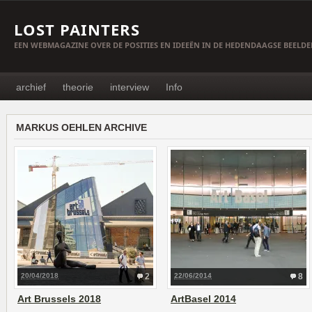
LOST PAINTERS
EEN WEBMAGAZINE OVER DE POSITIES EN IDEEËN IN DE HEDENDAAGSE BEELD
archief
theorie
interview
Info
MARKUS OEHLEN ARCHIVE
20/04/2018
2
22/06/2014
8
Art Brussels 2018
ArtBasel 2014