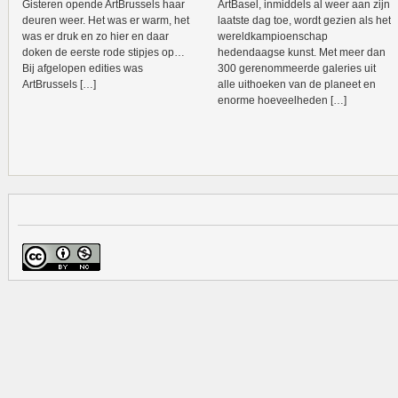
Gisteren opende ArtBrussels haar
ArtBasel, inmiddels al weer aan zijn
deuren weer. Het was er warm, het
laatste dag toe, wordt gezien als het
was er druk en zo hier en daar
wereldkampioenschap
doken de eerste rode stipjes op…
hedendaagse kunst. Met meer dan
Bij afgelopen edities was
300 gerenommeerde galeries uit
ArtBrussels […]
alle uithoeken van de planeet en
enorme hoeveelheden […]