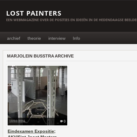
LOST PAINTERS
EEN WEBMAGAZINE OVER DE POSITIES EN IDEEËN IN DE HEDENDAAGSE BEELD
archief
theorie
interview
Info
MARJOLEIN BUSSTRA ARCHIVE
10/08/2011
0
Eindexamen Expositie;