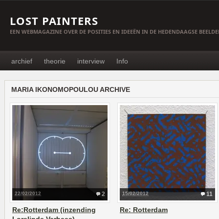
LOST PAINTERS
EEN WEBMAGAZINE OVER DE POSITIES EN IDEEËN IN DE HEDENDAAGSE BEELD
archief
theorie
interview
Info
MARIA IKONOMOPOULOU ARCHIVE
22/02/2012
2
15/02/2012
11
Re:Rotterdam (inzending
Re: Rotterdam