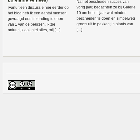
Lorelinde Verhees)
Na het bescheiden succes van
vorig jaar, bedachten ze bij Galerie
[Vanuit een discussie hier eerder op
10 om het dit jaar wat minder
het blog heb ik een aantal mensen
bescheiden te doen en simpelweg
gevraagd een inzending te doen
groots uit te pakken; in plaats van
van 1 van de beurzen. Ik zie
[…]
natuurlijk ook niet alles, mij […]