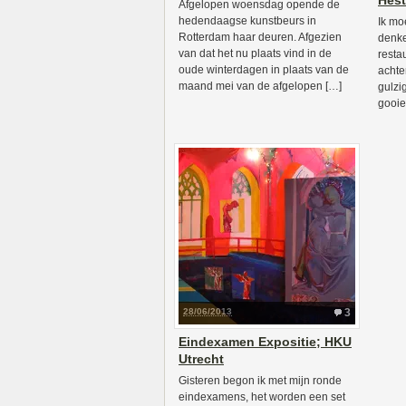
Hest
Afgelopen woensdag opende de
hedendaagse kunstbeurs in
Ik mo
Rotterdam haar deuren. Afgezien
denke
van dat het nu plaats vind in de
resta
oude winterdagen in plaats van de
achte
maand mei van de afgelopen […]
gulzi
gooie
28/06/2013
3
Eindexamen Expositie; HKU
Utrecht
Gisteren begon ik met mijn ronde
eindexamens, het worden een set