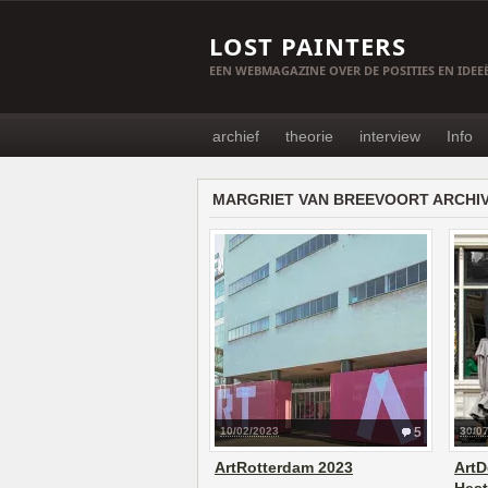
LOST PAINTERS
EEN WEBMAGAZINE OVER DE POSITIES EN IDE
archief
theorie
interview
Info
MARGRIET VAN BREEVOORT ARCHI
10/02/2023
5
30/0
ArtRotterdam 2023
ArtD