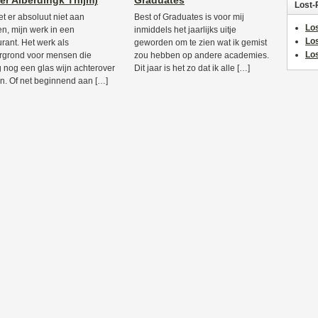
er Alberdingk Thijm)
Graduates
Lost-
et er absoluut niet aan
Best of Graduates is voor mij
Los
n, mijn werk in een
inmiddels het jaarlijks uitje
Lo
urant. Het werk als
geworden om te zien wat ik gemist
Los
rgrond voor mensen die
zou hebben op andere academies.
g nog een glas wijn achterover
Dit jaar is het zo dat ik alle […]
n. Of net beginnend aan […]