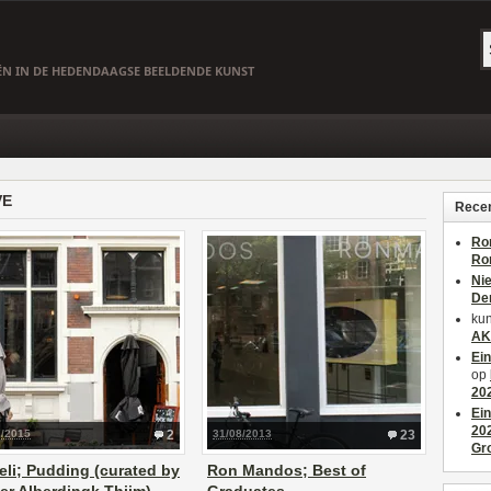
EËN IN DE HEDENDAAGSE BEELDENDE KUNST
VE
Recen
Ro
Ro
Ni
De
kun
AK
Ei
op
20
Ei
20
7/2015
2
31/08/2013
23
Gr
eli; Pudding (curated by
Ron Mandos; Best of