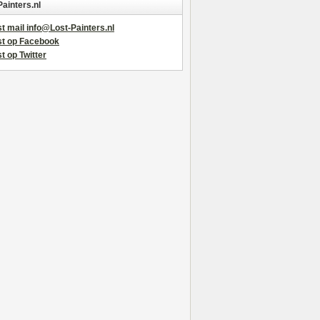
Painters.nl
t mail info@Lost-Painters.nl
st op Facebook
t op Twitter