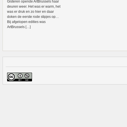
Gisteren opende ArtBrussels haar
deuren weer. Het was er warm, het
was er druk en zo hier en daar
doken de eerste rode stipjes op…
Bij afgelopen edities was
ArtBrussels […]