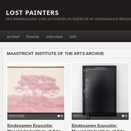
LOST PAINTERS
EEN WEBMAGAZINE OVER DE POSITIES EN IDEEËN IN DE HEDENDAAGSE BEELD
archief
theorie
interview
Info
MAASTRICHT INSTITUTE OF THE ARTS ARCHIVE
03/07/2022
0
25/07/2021
0
Eindexamen Expositie;
Eindexamen Expositie;