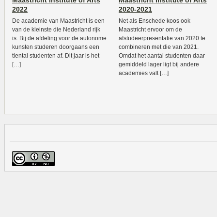
Maastricht Institute of Arts
Maastricht Institute of Arts
2022
2020-2021
De academie van Maastricht is een
Net als Enschede koos ook
van de kleinste die Nederland rijk
Maastricht ervoor om de
is. Bij de afdeling voor de autonome
afstudeerpresentatie van 2020 te
kunsten studeren doorgaans een
combineren met die van 2021.
tiental studenten af. Dit jaar is het
Omdat het aantal studenten daar
[…]
gemiddeld lager ligt bij andere
academies valt […]