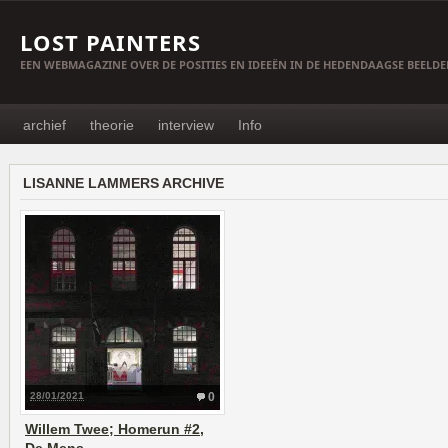
LOST PAINTERS
EEN WEBMAGAZINE OVER DE POSITIES EN IDEEËN IN DE HEDENDAAGSE BEELD
archief
theorie
interview
Info
LISANNE LAMMERS ARCHIVE
28/01/2021
0
Willem Twee; Homerun #2,