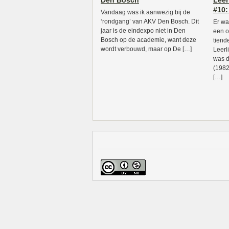
Den Bosch
Leer
#10:
Vandaag was ik aanwezig bij de
‘rondgang’ van AKV Den Bosch. Dit
Er wa
jaar is de eindexpo niet in Den
een o
Bosch op de academie, want deze
tiend
wordt verbouwd, maar op De […]
Leerl
was d
(1982
[…]