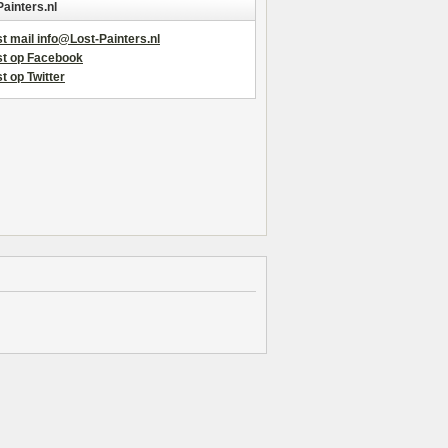
Painters.nl
t mail info@Lost-Painters.nl
st op Facebook
t op Twitter