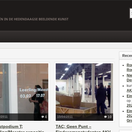
EËN IN DE HEDENDAAGSE BEELDENDE KUNST
Recen
Ro
Ro
Ni
De
kun
AK
Ei
op
20
Ei
20
/2011
4
15/04/2011
10
Gr
stpodium T;
TAC; Geen Punt –