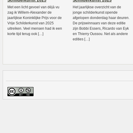
Schilderkunst 2025
Schilderkunst 2023
Met een licht gevoel van déjà vu
Het jaarlijkse overzicht van de
zag ik Willem-Alexander de
jonge schilderkunst opende
jaarlijkse Koninklijke Prijs voor de
afgelopen donderdag haar deuren.
Vrije Schilderkunst van 2025
De prijswinnaars van deze editie
uitreiken. Veel mensen had ik een
zijn Bobbi Essers, Ricardo van Eyk
korte tijd terug ook […]
en Thierry Oussou. Net als andere
edities […]