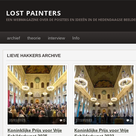
LOST PAINTERS
EEN WEBMAGAZINE OVER DE POSITIES EN IDEEËN IN DE HEDENDAAGSE BEELD
archief
theorie
interview
Info
LIEVE HAKKERS ARCHIVE
31/01/2025
0
07/10/2023
0
Koninklijke Prijs voor Vrije
Koninklijke Prijs voor Vrije