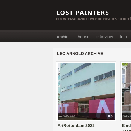
LOST PAINTERS
EEN WEBMAGAZINE OVER DE POSITIES EN IDE
archief
theorie
interview
Info
LEO ARNOLD ARCHIVE
10/02/2023
5
02/0
ArtRotterdam 2023
Eind