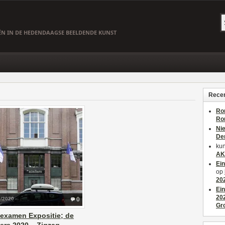
EËN IN DE HEDENDAAGSE BEELDENDE KUNST
Recen
Ro
Ro
Ni
De
kun
AK
Ei
op
20
Ei
20
9/2020
0
Gr
examen Expositie; de