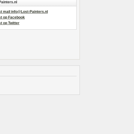
Painters.nl
t mail info@Lost-Painters.nl
st op Facebook
t op Twitter