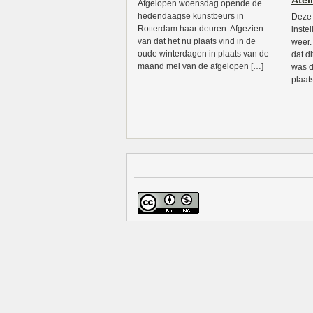
Atel
Afgelopen woensdag opende de
hedendaagse kunstbeurs in
Deze
Rotterdam haar deuren. Afgezien
inste
van dat het nu plaats vind in de
weer.
oude winterdagen in plaats van de
dat d
maand mei van de afgelopen […]
was d
plaat