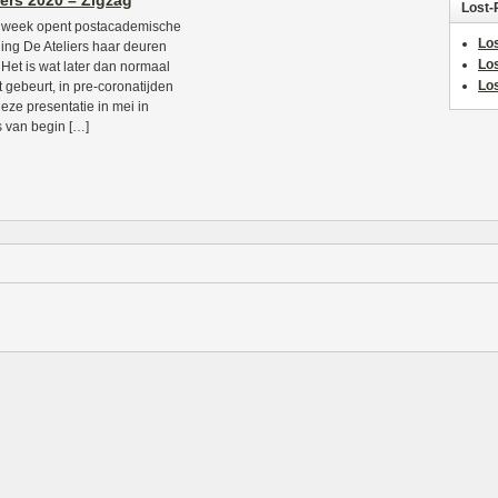
iers 2020 – Zigzag
Lost-
 week opent postacademische
Los
lling De Ateliers haar deuren
Lo
 Het is wat later dan normaal
Los
it gebeurt, in pre-coronatijden
eze presentatie in mei in
s van begin […]