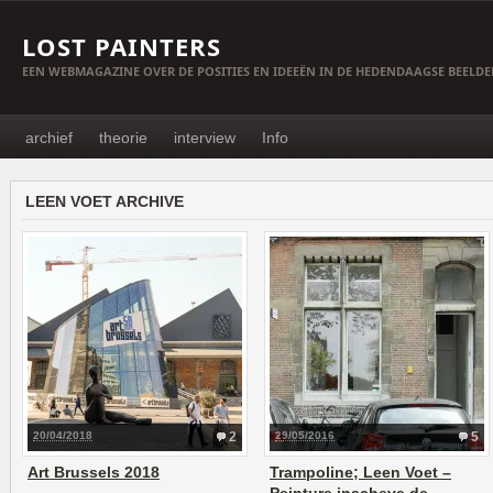
LOST PAINTERS
EEN WEBMAGAZINE OVER DE POSITIES EN IDEEËN IN DE HEDENDAAGSE BEELD
archief
theorie
interview
Info
LEEN VOET ARCHIVE
20/04/2018
2
29/05/2016
5
Art Brussels 2018
Trampoline; Leen Voet –