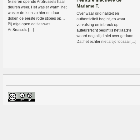
Peinture inacheve de
Gisteren opende ArtBrussels haar
Madame T.
deuren weer. Het was er warm, het
was er druk en zo hier en daar
Over waar originaliteit en
doken de eerste rode stipjes op…
authenticiteit begint, en waar
Bij afgelopen edities was
vervalsing en inbreuk op
ArtBrussels […]
auteursrecht begint is het laatste
woord nog altijd niet over gedaan.
Dat het echter niet altijd tot saai […]